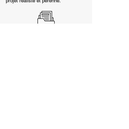
projet réaliste et pérenne.
Rédaction des
pièces marchés
(CCTP, DCE)
Nous rédigeons les documents
techniques pour consultation : CCTP,
DPGF, DQE, Conseils pour le RC…
pour une passation fluide et précise
des marchés, et analysons les
offres.