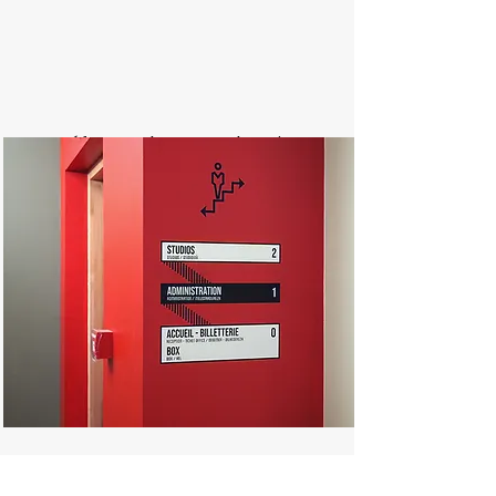
Préfecture des Hauts-de-Seine
#ServicePublic #CentreAdministratif