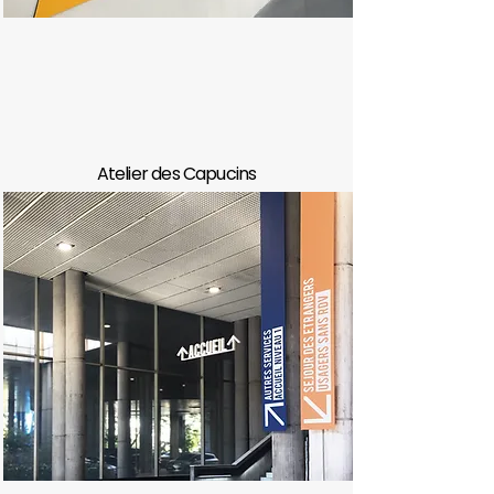
Atelier des Capucins
#TiersLieuCulturel
#PatrimoineIndustriel